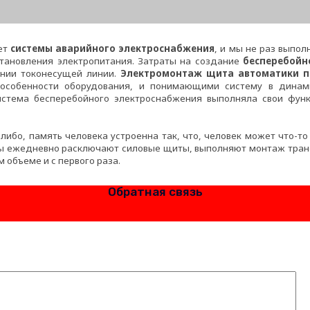
ет
системы аварийного электроснабжения
, и мы не раз выпо
тановления электропитания. Затраты на создание
бесперебойн
нии токонесущей линии.
Электромонтаж щита автоматики п
собенности оборудования, и понимающими систему в динами
истема бесперебойного электроснабжения выполняла свои фун
либо, память человека устроенна так, что, человек может что-то
ежедневно расключают силовые щиты, выполняют монтаж трансфо
 объеме и с первого раза.
Обратная связь