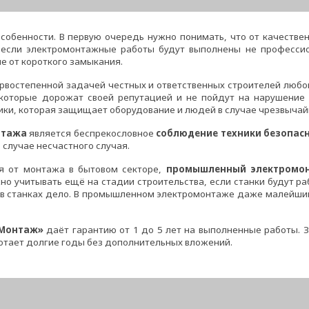
собенности. В первую очередь нужно понимать, что от качестве
, если электромонтажные работы будут выполнены не профессио
е от короткого замыкания.
востепенной задачей честных и ответственных строителей любо
которые дорожат своей репутацией и не пойдут на нарушение
ки, которая защищает оборудование и людей в случае чрезвычай
нтажа
является беспрекословное
соблюдение техники безопас
 случае несчастного случая.
я от монтажа в бытовом секторе,
промышленный электром
ужно учитывать ещё на стадии строительства, если станки будут
 в станках дело. В промышленном электромонтаже даже малейший 
Монтаж»
даёт гарантию от 1 до 5 лет на выполненные работы. 
отает долгие годы без дополнительных вложений.