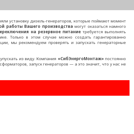
лняли установку дизель-генераторов, которые поймают момент
ой работы Вашего производства
могут оказаться намного
ереключения на резервное питание
требуется выполнять
ке. Только в этом случае можно создать гарантированно
кции, мы рекомендуем проверять и запускать генераторные
 упускать из виду. Компания
«СибЭнергоМонтаж»
постоянно
рматоров, запуск генераторов — а это значит, что у нас не